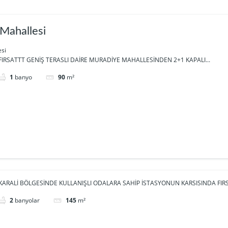
Mahallesi
si
IRSATTT GENİŞ TERASLI DAİRE MURADİYE MAHALLESİNDEN 2+1 KAPALI...
1
banyo
90
m²
ARALİ BÖLGESİNDE KULLANIŞLI ODALARA SAHİP İSTASYONUN KARSISINDA FIRSA
2
banyolar
145
m²