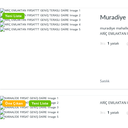
Yeni Liste
Muradiye 
muradiye mahalle
ARİÇ EMLAKTAN F
1
yatak
Satılık
ARİÇ EMLAKTAN K
Öne Çıkan
Yeni Liste
1
yatak