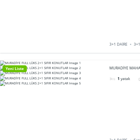
3+1 DAİRE
3+1
MURADİYE MAHAL
Yeni Liste
1
yatak