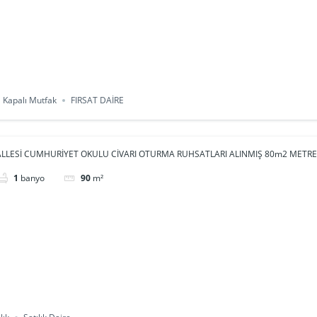
 Kapalı Mutfak
FIRSAT DAİRE
LESİ CUMHURİYET OKULU CİVARI OTURMA RUHSATLARI ALINMIŞ 80m2 METREK
1
banyo
90
m²